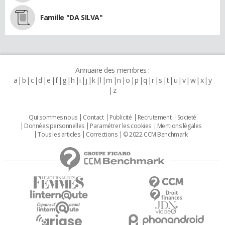
Famille "DA SILVA"
Annuaire des membres :
a
b
c
d
e
f
g
h
i
j
k
l
m
n
o
p
q
r
s
t
u
v
w
x
y
z
Qui sommes nous
Contact
Publicité
Recrutement
Societé
Données personnelles
Paramétrer les cookies
Mentions légales
Tous les articles
Corrections
© 2022 CCM Benchmark