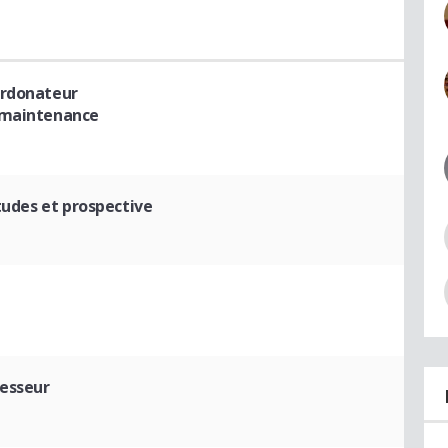
ordonateur
/maintenance
tudes et prospective
fesseur