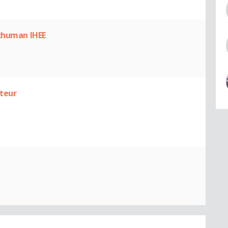
Schuman IHEE
steur