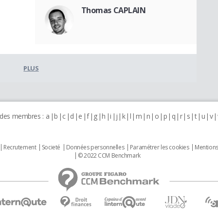
Thomas CAPLAIN
PLUS
 des membres :
a
b
c
d
e
f
g
h
i
j
k
l
m
n
o
p
q
r
s
t
u
v
Recrutement
Societé
Données personnelles
Paramétrer les cookies
Mentions
© 2022 CCM Benchmark