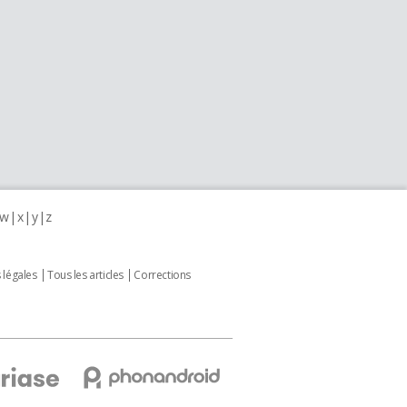
w
x
y
z
 légales
Tous les articles
Corrections