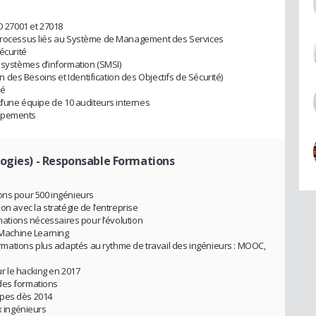
O 27001 et 27018
t processus liés au Système de Management des Services
écurité
s systèmes d’information (SMSI)
des Besoins et Identification des Objectifs de Sécurité)
té
 d’une équipe de 10 auditeurs internes
oppements
ogies)
- Responsable Formations
ons pour 500 ingénieurs
on avec la stratégie de l’entreprise
rmations nécessaires pour l’évolution
, Machine Learning
mations plus adaptés au rythme de travail des ingénieurs : MOOC,
r le hacking en 2017
des formations
ipes dès 2014
 ingénieurs