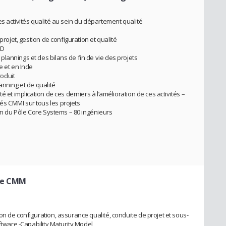
s activités qualité au sein du département qualité
projet, gestion de configuration et qualité
OD
lannings et des bilans de fin de vie des projets
e et en Inde
roduit
anning et de qualité
é et implication de ces derniers à l’amélioration de ces activités –
s CMMI sur tous les projets
ein du Pôle Core Systems – 80 ingénieurs
te CMM
n de configuration, assurance qualité, conduite de projet et sous-
oftware -Capability Maturity Model