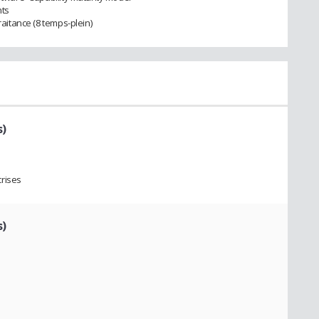
nts
raitance (8 temps-plein)
s)
crises
s)
s