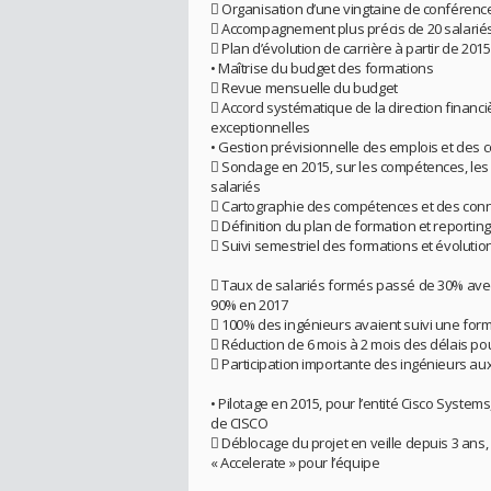
 Organisation d’une vingtaine de conférence
 Accompagnement plus précis de 20 salarié
 Plan d’évolution de carrière à partir de 2015
• Maîtrise du budget des formations
 Revue mensuelle du budget
 Accord systématique de la direction finan
exceptionnelles
• Gestion prévisionnelle des emplois et des
 Sondage en 2015, sur les compétences, les 
salariés
 Cartographie des compétences et des conn
 Définition du plan de formation et reportin
 Suivi semestriel des formations et évolutio
 Taux de salariés formés passé de 30% avec 
90% en 2017
 100% des ingénieurs avaient suivi une for
 Réduction de 6 mois à 2 mois des délais pou
 Participation importante des ingénieurs au
• Pilotage en 2015, pour l’entité Cisco System
de CISCO
 Déblocage du projet en veille depuis 3 ans, 
« Accelerate » pour l’équipe