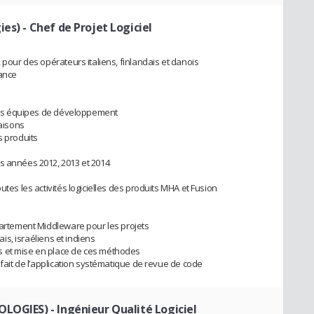
ies)
- Chef de Projet Logiciel
 pour des opérateurs italiens, finlandais et danois
rance
s des équipes de développement
raisons
s produits
s années 2012, 2013 et 2014
utes les activités logicielles des produits MHA et Fusion
épartement Middleware pour les projets
ais, israéliens et indiens
s et mise en place de ces méthodes
 fait de l’application systématique de revue de code
NOLOGIES)
- Ingénieur Qualité Logiciel