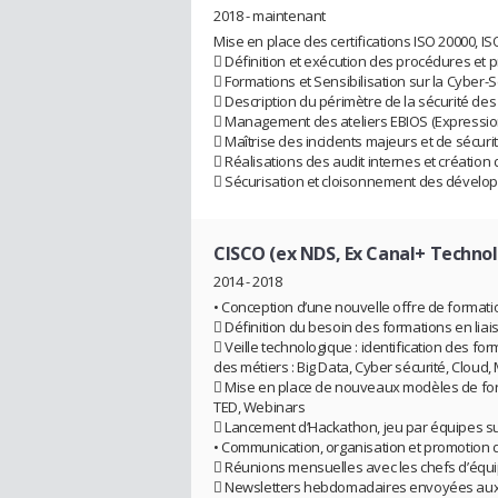
2018 - maintenant
Mise en place des certifications ISO 20000, IS
 Définition et exécution des procédures e
 Formations et Sensibilisation sur la Cyber-S
 Description du périmètre de la sécurité de
 Management des ateliers EBIOS (Expression 
 Maîtrise des incidents majeurs et de sécuri
 Réalisations des audit internes et création
 Sécurisation et cloisonnement des dével
CISCO (ex NDS, Ex Canal+ Technol
2014 - 2018
• Conception d’une nouvelle offre de formati
 Définition du besoin des formations en liais
 Veille technologique : identification des fo
des métiers : Big Data, Cyber sécurité, Cloud
 Mise en place de nouveaux modèles de for
TED, Webinars
 Lancement d’Hackathon, jeu par équipes su
• Communication, organisation et promotion 
 Réunions mensuelles avec les chefs d’équ
 Newsletters hebdomadaires envoyées aux