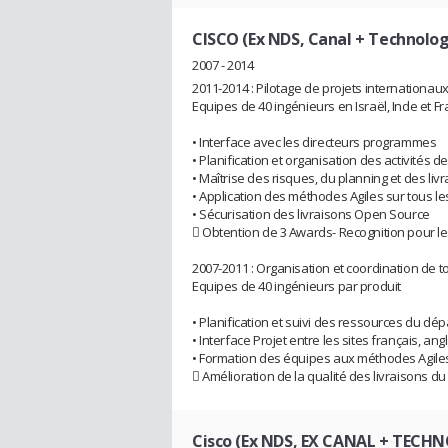
CISCO (Ex NDS, Canal + Technolog
2007 - 2014
2011-2014 : Pilotage de projets internationaux
Equipes de 40 ingénieurs en Israël, Inde et F
• Interface avec les directeurs programmes
• Planification et organisation des activité
• Maîtrise des risques, du planning et des liv
• Application des méthodes Agiles sur tous le
• Sécurisation des livraisons Open Source
 Obtention de 3 Awards- Recognition pour le
2007-2011 : Organisation et coordination de to
Equipes de 40 ingénieurs par produit
• Planification et suivi des ressources du d
• Interface Projet entre les sites français, angl
• Formation des équipes aux méthodes Agile
 Amélioration de la qualité des livraisons du
Cisco (Ex NDS, EX CANAL + TECH