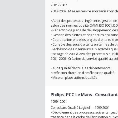
2001 - 2007
2003- 2007 : Mise en œuvre et organisation de
• Audit des processus : Ingénierie, gestion de 
selon des normes qualité CMMI, ISO 9001, D
• Rédaction de plans de développement, des p
• Gestion des alertes et des risques en Franc
• Coordination entre les projets clients et le p
• Contrôle des sous-traitants en termes de pl
 Adhésion des ingénieurs aux activités qualit
Passage de 20% à 75% des processus qualifié
2001- 2003 : Création du service qualité au s
• Audit qualité de tous les départements
• Définition d’un plan d’amélioration qualité
• Mise en place actions qualités
Philips -PCC Le Mans
- Consultan
1999 - 2001
Consultant Qualité Logiciel –– 1999-2001
• Déploiement des processus suivants : gestio
traitance dans le cadre de l’application du S