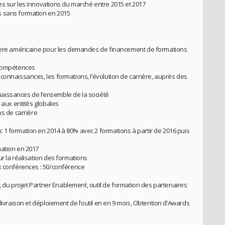
s sur les innovations du marché entre 2015 et 2017
s sans formation en 2015
cière américaine pour les demandes de financement de formations
 compétences
connaissances, les formations, l’évolution de carrière, auprès des
aissances de l’ensemble de la société
g aux entités globales
ns de carrière
1 formation en 2014 à 80% avec 2 formations à partir de 2016 puis
mation en 2017
r la réalisation des formations
x conférences : 50/conférence
s, du projet Partner Enablement, outil de formation des partenaires
livraison et déploiement de l’outil en en 9 mois, Obtention d’Awards