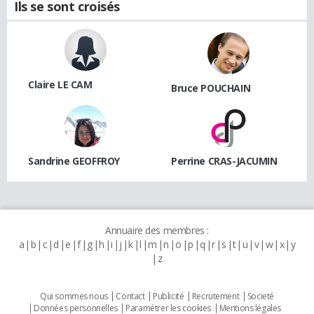
Ils se sont croisés
Claire LE CAM
Bruce POUCHAIN
Sandrine GEOFFROY
Perrine CRAS-JACUMIN
Annuaire des membres :
a
b
c
d
e
f
g
h
i
j
k
l
m
n
o
p
q
r
s
t
u
v
w
x
y
z
Qui sommes nous
Contact
Publicité
Recrutement
Societé
Données personnelles
Paramétrer les cookies
Mentions légales