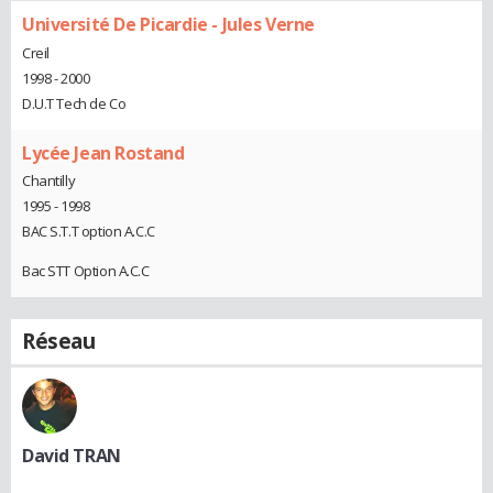
Université De Picardie - Jules Verne
Creil
1998 - 2000
D.U.T Tech de Co
Lycée Jean Rostand
Chantilly
1995 - 1998
BAC S.T.T option A.C.C
Bac STT Option A.C.C
Réseau
David TRAN