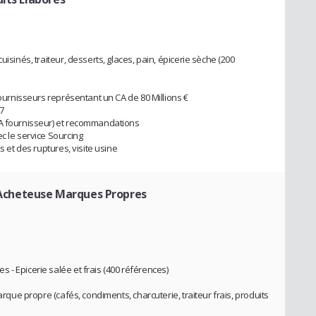
uisinés, traiteur, desserts, glaces, pain, épicerie sèche (200
fournisseurs représentant un CA de 80 Millions €
7
CA fournisseur) et recommandations
c le service Sourcing
s et des ruptures, visite usine
 Acheteuse Marques Propres
- Epicerie salée et frais (400 références)
arque propre (cafés, condiments, charcuterie, traiteur frais, produits