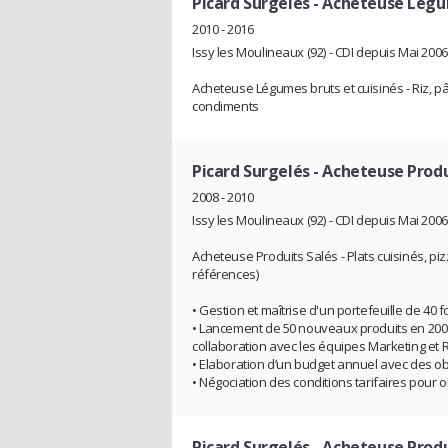
Picard Surgelés
- Acheteuse Légum
2010 - 2016
Issy les Moulineaux (92) - CDI depuis Mai 2006
Acheteuse Légumes bruts et cuisinés - Riz, p
condiments
Picard Surgelés
- Acheteuse Produ
2008 - 2010
Issy les Moulineaux (92) - CDI depuis Mai 2006
Acheteuse Produits Salés - Plats cuisinés, piz
références)
• Gestion et maîtrise d'un portefeuille de 40
• Lancement de 50 nouveaux produits en 2008
collaboration avec les équipes Marketing et
• Elaboration d’un budget annuel avec des obj
• Négociation des conditions tarifaires pour ob
Picard Surgelés
- Acheteuse Produ