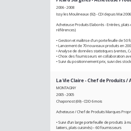
2006 - 2008
Issy les Moulineaux (92) - CDI depuis Mai 2006
Acheteuse Produits Elaborés - Entrées, plats c
références)
• Gestion et maîtrise d'un portefeuille de 50 
• Lancement de 70 nouveaux produits en 200
• Analyse de données statistiques (ventes, 
• Choix des fournisseurs en collaboration ave
• Suivi du positionnement prix, suivi des stock
La Vie Claire
- Chef de Produits /
MONTAGNY
2005 - 2005
Chaponost (69) - CDD 6 mois
Acheteuse / Chef de Produits Marques Propres 
• Suivi d’un large portefeuille de produits à m
laitiers, plats cuisinés) – 60 fournisseurs