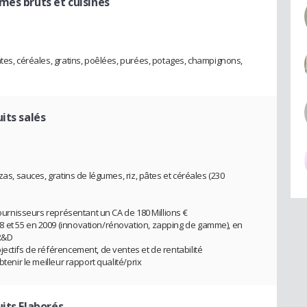
es bruts et cuisinés
âtes, céréales, gratins, poêlées, purées, potages, champignons,
its salés
zas, sauces, gratins de légumes, riz, pâtes et céréales (230
 fournisseurs représentant un CA de 180 Millions €
 et 55 en 2009 (innovation/rénovation, zapping de gamme), en
 R&D
ectifs de référencement, de ventes et de rentabilité
tenir le meilleur rapport qualité/prix
its Elaborés