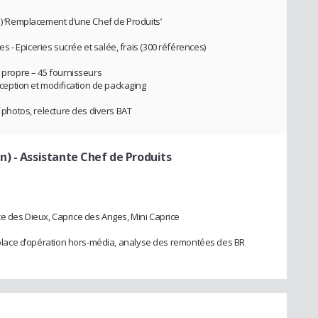
s) ‘Remplacement d’une Chef de Produits’
- Epiceries sucrée et salée, frais (300 références)
e propre – 45 fournisseurs
eption et modification de packaging
f photos, relecture des divers BAT
n)
- Assistante Chef de Produits
e des Dieux, Caprice des Anges, Mini Caprice
en place d’opération hors-média, analyse des remontées des BR