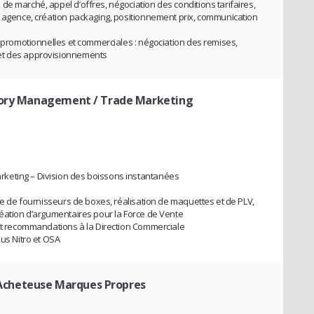
de marché, appel d’offres, négociation des conditions tarifaires,
f agence, création packaging, positionnement prix, communication
s promotionnelles et commerciales : négociation des remises,
 et des approvisionnements
gory Management / Trade Marketing
keting – Division des boissons instantanées
che de fournisseurs de boxes, réalisation de maquettes et de PLV,
réation d’argumentaires pour la Force de Vente
 et recommandations à la Direction Commerciale
ous Nitro et OSA
 Acheteuse Marques Propres