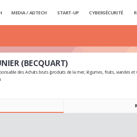
H
MEDIA / ADTECH
START-UP
CYBERSÉCURITÉ
R
BIG
CAR
FI
IND
E-R
IOT
MA
PA
QU
RET
SE
SM
WE
MA
LIV
GUI
GUI
GUI
GUI
GUI
GU
GUI
BUD
PRI
DIC
DIC
DIC
DI
DI
DIC
UNIER (BECQUART)
onsable des Achats bruts (produits de la mer, légumes, fruits, viandes et v
x