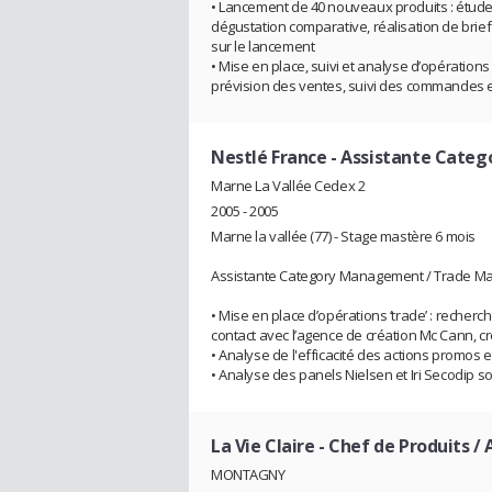
• Lancement de 40 nouveaux produits : étude 
dégustation comparative, réalisation de brie
sur le lancement
• Mise en place, suivi et analyse d’opération
prévision des ventes, suivi des commandes
Nestlé France
- Assistante Cate
Marne La Vallée Cedex 2
2005 - 2005
Marne la vallée (77) - Stage mastère 6 mois
Assistante Category Management / Trade Mar
• Mise en place d’opérations ‘trade’ : recher
contact avec l’agence de création Mc Cann, c
• Analyse de l'efficacité des actions promos
• Analyse des panels Nielsen et Iri Secodip s
La Vie Claire
- Chef de Produits /
MONTAGNY