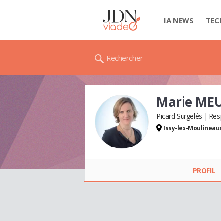
IA NEWS
TEC
Rechercher
Marie ME
Picard Surgelés
Resp
Issy-les-Moulineau
Marie MEUNIER
(BECQUART)
PROFIL