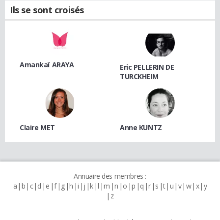
Ils se sont croisés
Amankaï ARAYA
Eric PELLERIN DE
TURCKHEIM
Claire MET
Anne KUNTZ
Annuaire des membres :
a
b
c
d
e
f
g
h
i
j
k
l
m
n
o
p
q
r
s
t
u
v
w
x
y
z