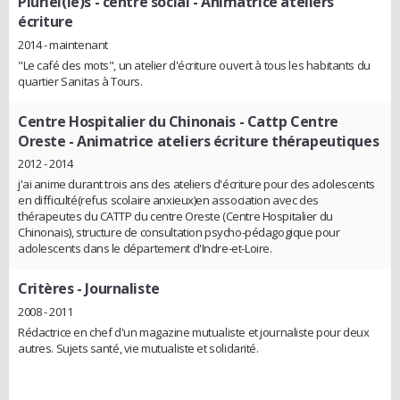
Pluriel(le)s - centre social
- Animatrice ateliers
écriture
2014 - maintenant
"Le café des mots", un atelier d'écriture ouvert à tous les habitants du
quartier Sanitas à Tours.
Centre Hospitalier du Chinonais - Cattp Centre
Oreste
- Animatrice ateliers écriture thérapeutiques
2012 - 2014
j'ai anime durant trois ans des ateliers d'écriture pour des adolescents
en difficulté(refus scolaire anxieux)en association avec des
thérapeutes du CATTP du centre Oreste (Centre Hospitalier du
Chinonais), structure de consultation psycho-pédagogique pour
adolescents dans le département d'Indre-et-Loire.
Critères
- Journaliste
2008 - 2011
Rédactrice en chef d'un magazine mutualiste et journaliste pour deux
autres. Sujets santé, vie mutualiste et solidarité.