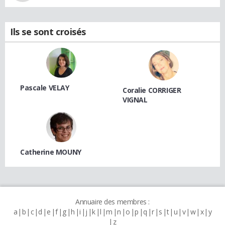
Ils se sont croisés
Pascale VELAY
Coralie CORRIGER
VIGNAL
Catherine MOUNY
Annuaire des membres :
a
b
c
d
e
f
g
h
i
j
k
l
m
n
o
p
q
r
s
t
u
v
w
x
y
z