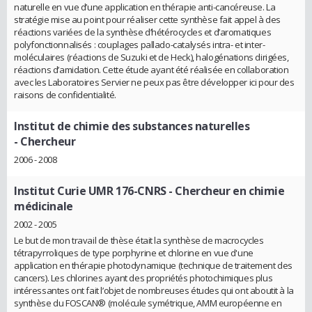
naturelle en vue d’une application en thérapie anti-cancéreuse. La
stratégie mise au point pour réaliser cette synthèse fait appel à des
réactions variées de la synthèse d’hétérocycles et d’aromatiques
polyfonctionnalisés : couplages pallado-catalysés intra- et inter-
moléculaires (réactions de Suzuki et de Heck), halogénations dirigées,
réactions d’amidation. Cette étude ayant été réalisée en collaboration
avec les Laboratoires Servier ne peux pas être développer ici pour des
raisons de confidentialité.
Institut de chimie des substances naturelles
- Chercheur
2006 - 2008
Institut Curie UMR 176-CNRS
- Chercheur en chimie
médicinale
2002 - 2005
Le but de mon travail de thèse était la synthèse de macrocycles
tétrapyrroliques de type porphyrine et chlorine en vue d'une
application en thérapie photodynamique (technique de traitement des
cancers). Les chlorines ayant des propriétés photochimiques plus
intéressantes ont fait l’objet de nombreuses études qui ont aboutit à la
synthèse du FOSCAN® (molécule symétrique, AMM européenne en