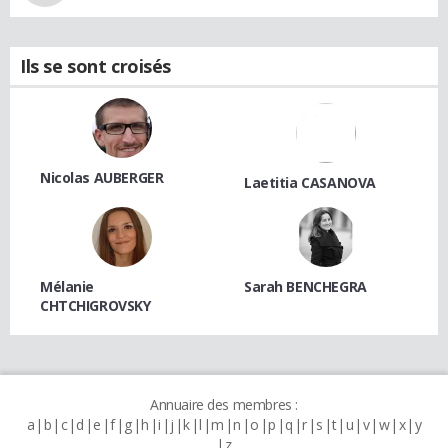
Ils se sont croisés
Nicolas AUBERGER
Laetitia CASANOVA
Mélanie
Sarah BENCHEGRA
CHTCHIGROVSKY
Annuaire des membres :
a
b
c
d
e
f
g
h
i
j
k
l
m
n
o
p
q
r
s
t
u
v
w
x
y
z