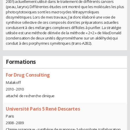
2001) actuellement utilisé dans le traitement de différents cancers
(peau, larynx). Différentes études ont montré que les molécules les plus
photocytotoxiques sont les macrocycles tétrapyrroliques
dissymétriques. Lors de mes travaux, j’ai donc élaboré une voie de
synthèse sélective de ces composés dont les préparations actuelles
conduisent à des mélanges complexes difficiles à purifier. La stratégie
utilisée est une méthode dérivée de la méthode « 2+2 » de MacDonald
(condensation de deux unités dipyrrométhane sur un aldéhyde) qui
conduit à des porphyrines symétriques (trans-A2B2).
Formations
For Drug Consulting
Malakoff
2010 - 2010
attaché de recherche clinique
Université Paris 5 René Descartes
Paris
2008 - 2009
Chimie organique - synthèse de mannose-1-phosphate (collaboration