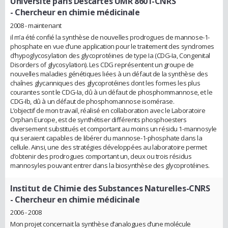
Université paris Descartes UMR 8601-CNRS
- Chercheur en chimie médicinale
2008 - maintenant
il m’a été confié la synthèse de nouvelles prodrogues de mannose-1-
phosphate en vue d’une application pour le traitement des syndromes
d’hypoglycosylation des glycoprotéines de type Ia (CDG-Ia, Congenital
Disorders of glycosylation). Les CDG représentent un groupe de
nouvelles maladies génétiques liées à un défaut de la synthèse des
chaînes glycanniques des glycoprotéines dont les formes les plus
courantes sont le CDG-Ia, dû à un défaut de phosphommannose, et le
CDG-Ib, dû à un défaut de phosphomannose isomérase.
L’objectif de mon travail, réalisé en collaboration avec le Laboratoire
Orphan Europe, est de synthétiser différents phosphoesters
diversement substitués et comportant au moins un résidu 1-mannosyle
qui seraient capables de libérer du mannose-1-phosphate dans la
cellule. Ainsi, une des stratégies développées au laboratoire permet
d’obtenir des prodrogues comportant un, deux ou trois résidus
mannosyles pouvant entrer dans la biosynthèse des glycoprotéines.
Institut de Chimie des Substances Naturelles-CNRS
- Chercheur en chimie médicinale
2006 - 2008
Mon projet concernait la synthèse d’analogues d’une molécule