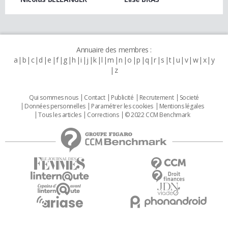
Annuaire des membres :
a
b
c
d
e
f
g
h
i
j
k
l
m
n
o
p
q
r
s
t
u
v
w
x
y
z
Qui sommes nous
Contact
Publicité
Recrutement
Societé
Données personnelles
Paramétrer les cookies
Mentions légales
Tous les articles
Corrections
© 2022 CCM Benchmark