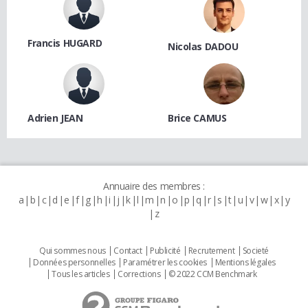
Francis HUGARD
Nicolas DADOU
Adrien JEAN
Brice CAMUS
Annuaire des membres :
a
b
c
d
e
f
g
h
i
j
k
l
m
n
o
p
q
r
s
t
u
v
w
x
y
z
Qui sommes nous
Contact
Publicité
Recrutement
Societé
Données personnelles
Paramétrer les cookies
Mentions légales
Tous les articles
Corrections
© 2022 CCM Benchmark