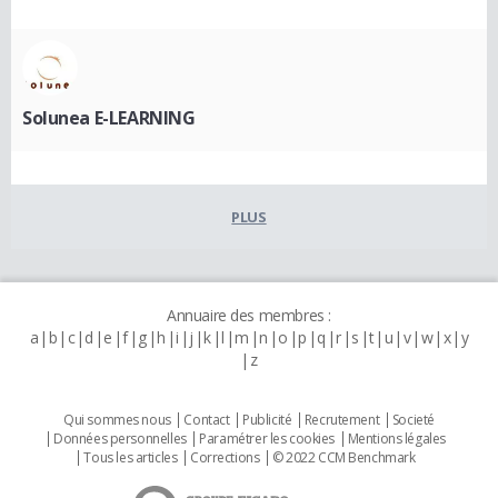
Solunea E-LEARNING
PLUS
Annuaire des membres :
a
b
c
d
e
f
g
h
i
j
k
l
m
n
o
p
q
r
s
t
u
v
w
x
y
z
Qui sommes nous
Contact
Publicité
Recrutement
Societé
Données personnelles
Paramétrer les cookies
Mentions légales
Tous les articles
Corrections
© 2022 CCM Benchmark