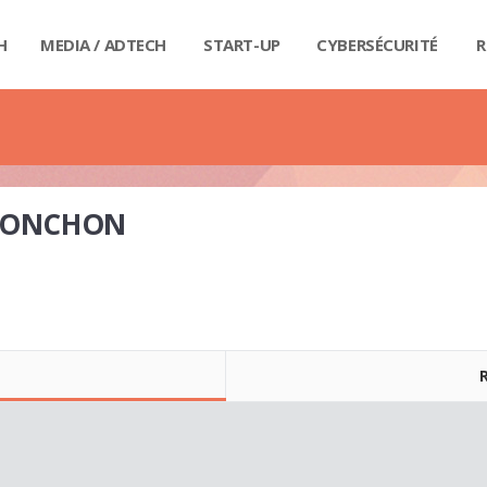
H
MEDIA / ADTECH
START-UP
CYBERSÉCURITÉ
R
BIG
CAR
FI
IND
E-R
IOT
MA
PA
QU
RET
SE
SM
WE
MA
LIV
GUI
GUI
GUI
GUI
GUI
GU
GUI
BUD
PRI
DIC
DIC
DIC
DI
DI
DIC
TRONCHON