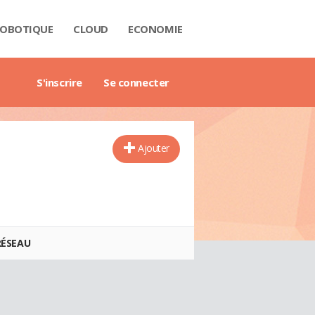
OBOTIQUE
CLOUD
ECONOMIE
 DATA
RIÈRE
NTECH
USTRIE
H
RTECH
TRIMOINE
ANTIQUE
AIL
O
ART CITY
B3
GAZINE
RES BLANCS
DE DE L'ENTREPRISE DIGITALE
DE DE L'IMMOBILIER
DE DE L'INTELLIGENCE ARTIFICIELLE
DE DES IMPÔTS
DE DES SALAIRES
IDE DU MANAGEMENT
DE DES FINANCES PERSONNELLES
GET DES VILLES
X IMMOBILIERS
TIONNAIRE COMPTABLE ET FISCAL
TIONNAIRE DE L'IOT
TIONNAIRE DU DROIT DES AFFAIRES
CTIONNAIRE DU MARKETING
CTIONNAIRE DU WEBMASTERING
TIONNAIRE ÉCONOMIQUE ET FINANCIER
S'inscrire
Se connecter
Ajouter
RÉSEAU