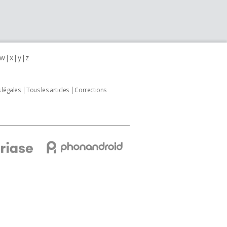
w
x
y
z
 légales
Tous les articles
Corrections