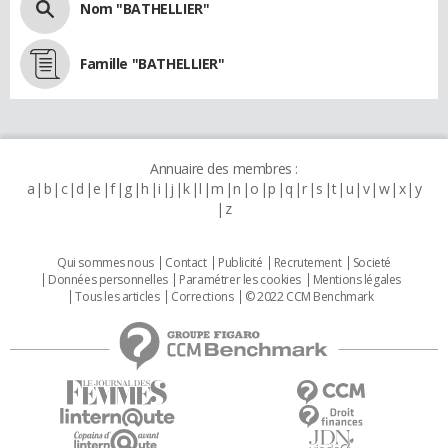
Nom "BATHELLIER"
Famille "BATHELLIER"
Annuaire des membres :
a
b
c
d
e
f
g
h
i
j
k
l
m
n
o
p
q
r
s
t
u
v
w
x
y
z
Qui sommes nous
Contact
Publicité
Recrutement
Societé
Données personnelles
Paramétrer les cookies
Mentions légales
Tous les articles
Corrections
© 2022 CCM Benchmark