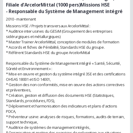
Filiale d'ArcelorMittal (1000 pers)Missions HSE
- Responsable du Système de Management intégré
2010 - maintenant
Missions HSE / Projets transversaux ArcelorMittal :
* Auditrice inter usines du GESiM (Groupement des entreprises
sidérurgiques et métallurgiques)
* Master Trainer ArcelorMittal, conception de modules de formation
* Accords et fiches de Pénibilité, Standards HSE du groupe.
* Référent Standards HSE du groupe ArcelorMittal
Responsable du Système de Management intégré « Santé, Sécurité,
Sûreté et Environnement » :
* Mise en œuvre et gestion du système intégré 3SE et des certifications
OHSAS 18001 et ISO 14001,
* Gestion des non conformités, mise en œuvre des actions correctives
et préventives,
* Création, gestion et diffusion des documents HSE (Statistiques,
Standards, procédures, FDS),
* Déploiement et harmonisation des indicateurs et plans d'actions
PDCA,
* Préventeur usine: analyses de risques, formations, audits de terrain,
support technique,
* Auditrice de systèmes de management intégrés,
* Organisation et gestion des exercices de prévention aux situations