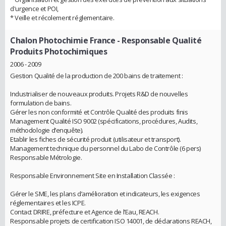
d'urgence et POI,
* Veille et récolement réglementaire.
Chalon Photochimie France
- Responsable Qualité
Produits Photochimiques
2006 - 2009
Gestion Qualité de la production de 200 bains de traitement :
Industrialiser de nouveaux produits. Projets R&D de nouvelles
formulation de bains.
Gérer les non conformité et Contrôle Qualité des produits finis
Management Qualité ISO 9002 (spécifications, procédures, Audits,
méthodologie d’enquête).
Etablir les fiches de sécurité produit (utilisateur et transport).
Management technique du personnel du Labo de Contrôle (6 pers)
Responsable Métrologie.
Responsable Environnement Site en Installation Classée :
Gérer le SME, les plans d’amélioration et indicateurs, les exigences
réglementaires et les ICPE.
Contact DRIRE, préfecture et Agence de l’Eau, REACH.
Responsable projets de certification ISO 14001, de déclarations REACH,