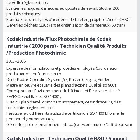
de Veille réglementaire.
Evaluer les risques chimiques aux postes de travail. Stocker 200
produits chimiques.
Participer aux analyses d’accidents de l’atelier , projets et Audits CHSCT.
Gérer les déchets (230 t /an) et organisation de dangereux (60 t/an).
Kodak Industrie /Flux Photochimie de Kodak
Industrie ( 2000 pers)
- Technicien Qualité Produits
/Production Photochimie
2003 - 2006
Expertise des formulations et procédés employés Coordination
production/client/fournisseur ».
Outils Kodak Operating System ,5S, Kaizen,6 Sigma, Amdec.
Mettre en œuvre et suivre des plans d’actions Qualité Iso 9001
Correspondant Environnement du bâtiment et Relais site, classé
SEVESO Seuil Bas et ISO 14001.
Suivi du plan d’amélioration Environnement, des indicateurs, des
contraintes réglementaires.
Participer aux différents audits de certification ISO 14001. Former le
personnel (180 personnes).
Gérer des projets environnementaux (ex : Economie de 15 % d’eau/an).
Kodak Industrie
- Technicien Qualité R&D / Support