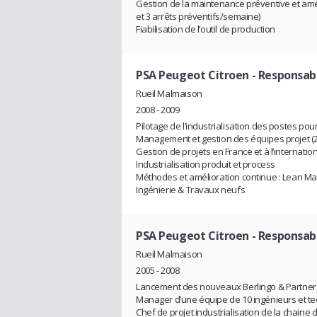
Gestion de la maintenance préventive et amél
et 3 arrêts préventifs/semaine)
Fiabilisation de l’outil de production
PSA Peugeot Citroen
- Responsabl
Rueil Malmaison
2008 - 2009
Pilotage de l’industrialisation des postes pou
Management et gestion des équipes projet (20
Gestion de projets en France et à l’internatio
Industrialisation produit et process
Méthodes et amélioration continue : Lean Ma
Ingénierie & Travaux neufs
PSA Peugeot Citroen
- Responsabl
Rueil Malmaison
2005 - 2008
Lancement des nouveaux Berlingo & Partner
Manager d’une équipe de 10 ingénieurs et te
Chef de projet industrialisation de la chaine