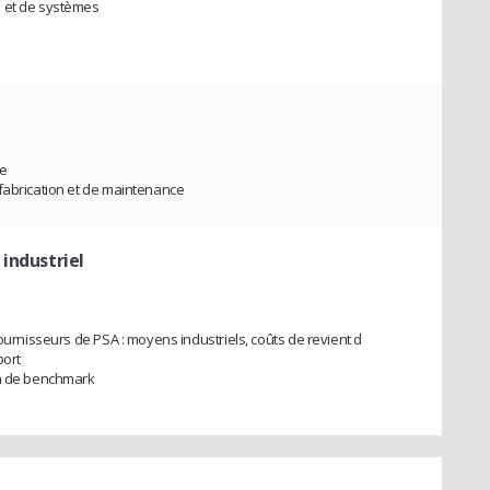
s et de systèmes
ce
fabrication et de maintenance
 industriel
fournisseurs de PSA : moyens industriels, coûts de revient d
port
on de benchmark