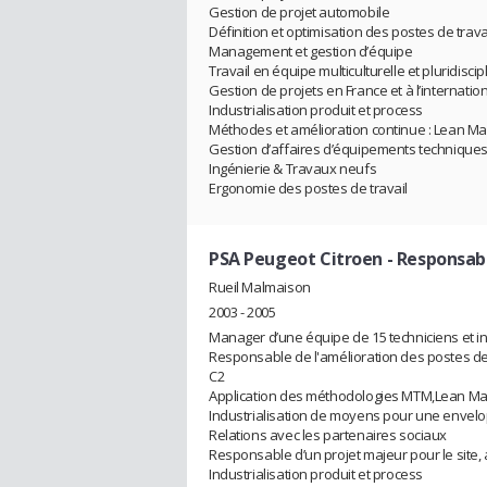
Gestion de projet automobile
Définition et optimisation des postes de trava
Management et gestion d’équipe
Travail en équipe multiculturelle et pluridiscip
Gestion de projets en France et à l’internatio
Industrialisation produit et process
Méthodes et amélioration continue : Lean Ma
Gestion d’affaires d’équipements technique
Ingénierie & Travaux neufs
Ergonomie des postes de travail
PSA Peugeot Citroen
- Responsabl
Rueil Malmaison
2003 - 2005
Manager d’une équipe de 15 techniciens et i
Responsable de l'amélioration des postes de t
C2
Application des méthodologies MTM,Lean Man
Industrialisation de moyens pour une envel
Relations avec les partenaires sociaux
Responsable d’un projet majeur pour le site, a
Industrialisation produit et process