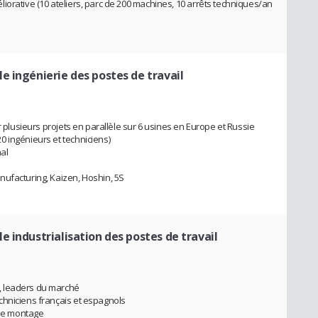
iorative (10 ateliers, parc de 200 machines, 10 arrêts techniques/an
e ingénierie des postes de travail
r plusieurs projets en parallèle sur 6 usines en Europe et Russie
 ingénieurs et techniciens)
nal
nufacturing, Kaizen, Hoshin, 5S
e industrialisation des postes de travail
, leaders du marché
chniciens français et espagnols
 de montage