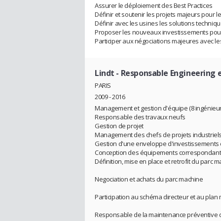
Assurer le déploiement des Best Practices
Définir et soutenir les projets majeurs pour 
Définir avec les usines les solutions techni
Proposer les nouveaux investissements pour
Participer aux négociations majeures avec l
Lindt
- Responsable Engineering 
PARIS
2009 - 2016
Management et gestion d'équipe (8 ingénieurs
Responsable des travaux neufs
Gestion de projet
Management des chefs de projets industriel
Gestion d'une enveloppe d'investissements
Conception des équipements correspondant 
Définition, mise en place et retrofit du parc 
Negociation et achats du parc machine
Participation au schéma directeur et au plan
Responsable de la maintenance préventive 