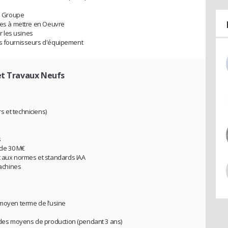
le Groupe
ques à mettre en Oeuvre
 les usines
es fournisseurs d'équipement
et Travaux Neufs
 et techniciens)
s
 de 30 M€
aux normes et standards IAA
machines
 moyen terme de l’usine
des moyens de production (pendant 3 ans)