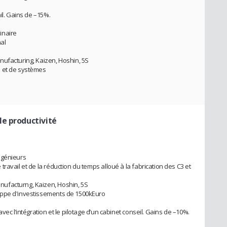
il. Gains de –15%.
linaire
nal
nufacturing, Kaizen, Hoshin, 5S
s et de systèmes
e productivité
ngénieurs
ravail et de la réduction du temps alloué à la fabrication des C3 et
ufacturng, Kaizen, Hoshin, 5S
oppe d'investissements de 1500kEuro
vec l’intégration et le pilotage d’un cabinet conseil. Gains de –10%.