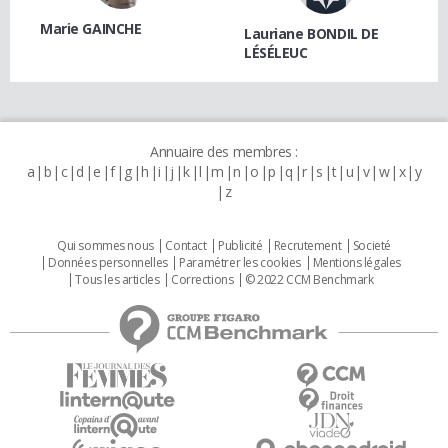
Marie GAINCHE
Lauriane BONDIL DE
LÉSÉLEUC
Annuaire des membres :
a
b
c
d
e
f
g
h
i
j
k
l
m
n
o
p
q
r
s
t
u
v
w
x
y
z
Qui sommes nous
Contact
Publicité
Recrutement
Societé
Données personnelles
Paramétrer les cookies
Mentions légales
Tous les articles
Corrections
© 2022 CCM Benchmark