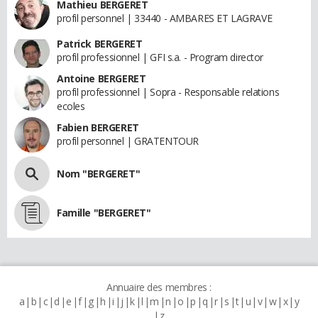
Mathieu BERGERET
profil personnel | 33440 - AMBARES ET LAGRAVE
Patrick BERGERET
profil professionnel | GFI s.a. - Program director
Antoine BERGERET
profil professionnel | Sopra - Responsable relations
ecoles
Fabien BERGERET
profil personnel | GRATENTOUR
Nom "BERGERET"
Famille "BERGERET"
Annuaire des membres :
a
b
c
d
e
f
g
h
i
j
k
l
m
n
o
p
q
r
s
t
u
v
w
x
y
z