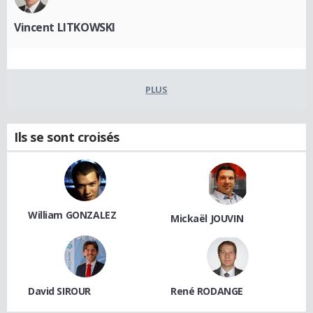
Vincent LITKOWSKI
PLUS
Ils se sont croisés
William GONZALEZ
Mickaël JOUVIN
David SIROUR
René RODANGE