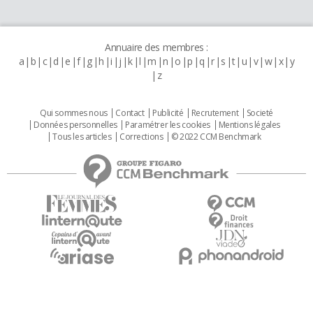
Annuaire des membres :
a
b
c
d
e
f
g
h
i
j
k
l
m
n
o
p
q
r
s
t
u
v
w
x
y
z
Qui sommes nous
Contact
Publicité
Recrutement
Societé
Données personnelles
Paramétrer les cookies
Mentions légales
Tous les articles
Corrections
© 2022 CCM Benchmark