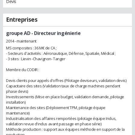
Devis
Entreprises
groupe AD
- Directeur ingénierie
2014 - maintenant
MS composites : 36 M€ de CA ;
- Secteurs d'activités : Aéronautique, Défense, Spatiale, Médical ;
- 3 sites : Lievin -Chavignon- Tanger
Membre du CODIR :
Devis clients pour appels d'offres (Pilotage deviseurs, validation devis)
Capacitaire des sites (Validation taux de charge machines pendant
phase devis)
Investissements (Mise en place budget, validation demande, pilotage
installation)
Maintenance des sites (Déploiement TPM, pilotage équipe
maintenance)
Industrialisation des affaires remportées (pilotage équipe Indus,
validation revue d'indus avant passage en phase série)
Méthode production : support aux équipes méthode en support de la
production