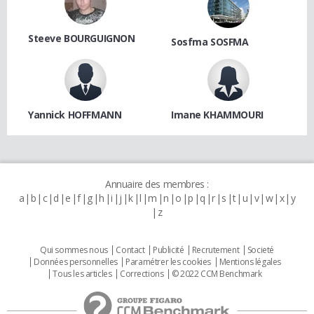
Steeve BOURGUIGNON
Sosfma SOSFMA
Yannick HOFFMANN
Imane KHAMMOURI
Annuaire des membres :
a
b
c
d
e
f
g
h
i
j
k
l
m
n
o
p
q
r
s
t
u
v
w
x
y
z
Qui sommes nous
Contact
Publicité
Recrutement
Societé
Données personnelles
Paramétrer les cookies
Mentions légales
Tous les articles
Corrections
© 2022 CCM Benchmark