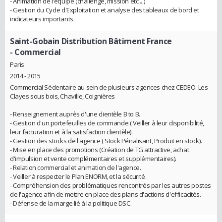
- Animation de l'équipe (challenge, mission etc ...)
- Gestion du Cycle d'Exploitation et analyse des tableaux de bord et
indicateurs importants.
Saint-Gobain Distribution Bâtiment France
- Commercial
Paris
2014 - 2015
Commercial Sédentaire au sein de plusieurs agences chez CEDEO. Les
Clayes sous bois, Chaville, Coignières
- Renseignement auprès d'une clientèle B to B.
- Gestion d'un portefeuilles de commande ( Veiller à leur disponibilité,
leur facturation et à la satisfaction clientèle).
- Gestion des stocks de l'agence ( Stock Pénalisant, Produit en stock).
- Mise en place des promotions (Création de TG attractive, achat
d'impulsion et vente complémentaires et supplémentaires).
- Relation commercial et animation de l'agence.
- Veiller à respecter le Plan ENORM, et la sécurité.
- Compréhension des problématiques rencontrés par les autres postes
de l'agence afin de mettre en place des plans d'actions d'efficacités.
- Défense de la marge lié à la politique DSC.