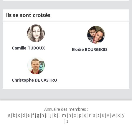
Ils se sont croisés
Camille TUDOUX
Elodie BOURGEOIS
Christophe DE CASTRO
Annuaire des membres :
a
b
c
d
e
f
g
h
i
j
k
l
m
n
o
p
q
r
s
t
u
v
w
x
y
z