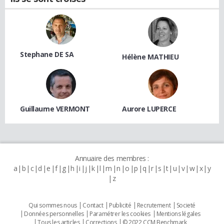
Stephane DE SA
Hélène MATHIEU
Guillaume VERMONT
Aurore LUPERCE
Annuaire des membres :
a
b
c
d
e
f
g
h
i
j
k
l
m
n
o
p
q
r
s
t
u
v
w
x
y
z
Qui sommes nous
Contact
Publicité
Recrutement
Societé
Données personnelles
Paramétrer les cookies
Mentions légales
Tous les articles
Corrections
© 2022 CCM Benchmark