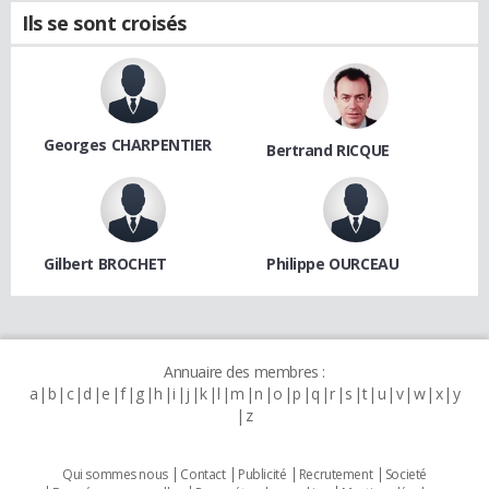
Ils se sont croisés
Georges CHARPENTIER
Bertrand RICQUE
Gilbert BROCHET
Philippe OURCEAU
Annuaire des membres :
a
b
c
d
e
f
g
h
i
j
k
l
m
n
o
p
q
r
s
t
u
v
w
x
y
z
Qui sommes nous
Contact
Publicité
Recrutement
Societé