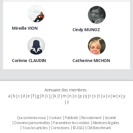
Mireille VION
Cindy MUNOZ
Corinne CLAUDIN
Catherine MICHON
Annuaire des membres :
a
b
c
d
e
f
g
h
i
j
k
l
m
n
o
p
q
r
s
t
u
v
w
x
y
z
Qui sommes nous
Contact
Publicité
Recrutement
Societé
Données personnelles
Paramétrer les cookies
Mentions légales
Tous les articles
Corrections
© 2022 CCM Benchmark