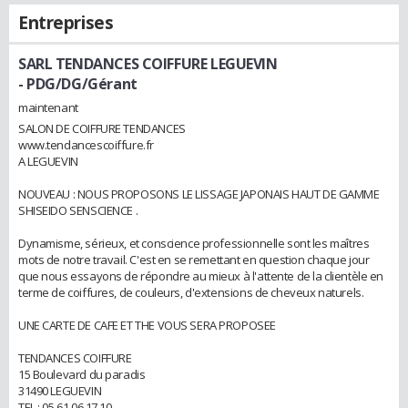
Entreprises
SARL TENDANCES COIFFURE LEGUEVIN
- PDG/DG/Gérant
maintenant
SALON DE COIFFURE TENDANCES
www.tendancescoiffure.fr
A LEGUEVIN
NOUVEAU : NOUS PROPOSONS LE LISSAGE JAPONAIS HAUT DE GAMME
SHISEIDO SENSCIENCE .
Dynamisme, sérieux, et conscience professionnelle sont les maîtres
mots de notre travail. C'est en se remettant en question chaque jour
que nous essayons de répondre au mieux à l'attente de la clientèle en
terme de coiffures, de couleurs, d'extensions de cheveux naturels.
UNE CARTE DE CAFE ET THE VOUS SERA PROPOSEE
TENDANCES COIFFURE
15 Boulevard du paradis
31490 LEGUEVIN
TEL.: 05 61 06 17 10