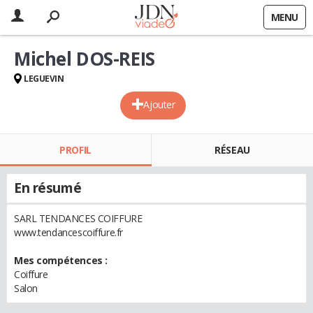
MENU
Michel DOS-REIS
LEGUEVIN
Ajouter
PROFIL
RÉSEAU
En résumé
SARL TENDANCES COIFFURE
www.tendancescoiffure.fr
Mes compétences :
Coiffure
Salon