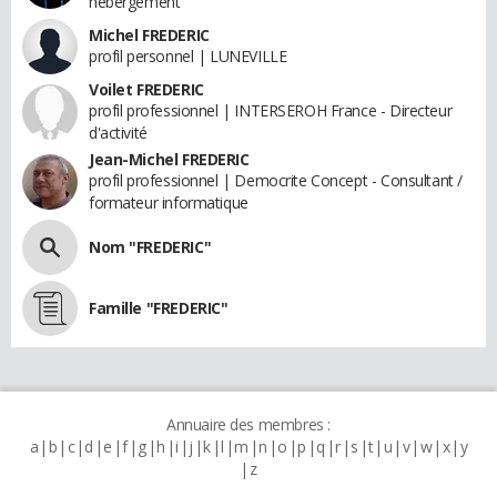
hébergement
Michel FREDERIC
profil personnel | LUNEVILLE
Voilet FREDERIC
profil professionnel | INTERSEROH France - Directeur
d'activité
Jean-Michel FREDERIC
profil professionnel | Democrite Concept - Consultant /
formateur informatique
Nom "FREDERIC"
Famille "FREDERIC"
Annuaire des membres :
a
b
c
d
e
f
g
h
i
j
k
l
m
n
o
p
q
r
s
t
u
v
w
x
y
z