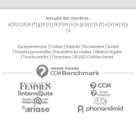
Annuaire des membres :
a
b
c
d
e
f
g
h
i
j
k
l
m
n
o
p
q
r
s
t
u
v
w
x
y
z
Qui sommes nous
Contact
Publicité
Recrutement
Societé
Données personnelles
Paramétrer les cookies
Mentions légales
Tous les articles
Corrections
© 2022 CCM Benchmark