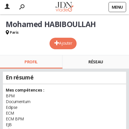
MENU
Mohamed HABIBOULLAH
Paris
Ajouter
PROFIL
RÉSEAU
En résumé
Mes compétences :
BPM
Documentum
Eclipse
ECM
ECM BPM
EJB