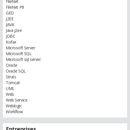
FileNet
FileNet P8
GED
J2EE
JAVA
Java j2ee
JDBC
Kofax
Microsoft Server
Microsoft SQL
Microsoft sql server
Oracle
Oracle SQL
Struts
Tomcat
UML
Web
Web Service
Weblogic
Workflow
Entreprises