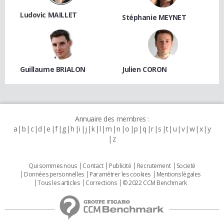
Ludovic MAILLET
Stéphanie MEYNET
Guillaume BRIALON
Julien CORON
Annuaire des membres :
a
b
c
d
e
f
g
h
i
j
k
l
m
n
o
p
q
r
s
t
u
v
w
x
y
z
Qui sommes nous
Contact
Publicité
Recrutement
Societé
Données personnelles
Paramétrer les cookies
Mentions légales
Tous les articles
Corrections
© 2022 CCM Benchmark