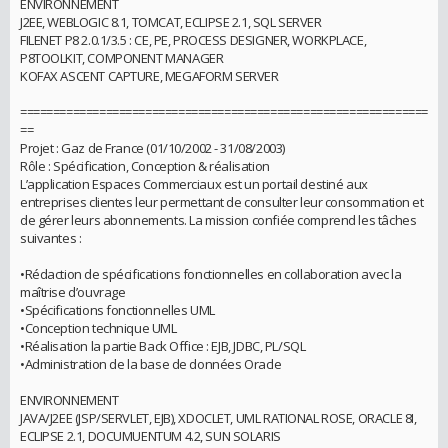
ENVIRONNEMENT
J2EE, WEBLOGIC 8.1, TOMCAT, ECLIPSE 2.1, SQL SERVER
FILENET P8 2.0.1/3.5 : CE, PE, PROCESS DESIGNER, WORKPLACE,
P8TOOLKIT, COMPONENT MANAGER
KOFAX ASCENT CAPTURE, MEGAFORM SERVER
==============================================================
==
Projet : Gaz de France (01/10/2002 - 31/08/2003)
Rôle : Spécification, Conception & réalisation
L’application Espaces Commerciaux est un portail destiné aux
entreprises clientes leur permettant de consulter leur consommation et
de gérer leurs abonnements. La mission confiée comprend les tâches
suivantes :
•Rédaction de spécifications fonctionnelles en collaboration avec la
maîtrise d’ouvrage
•Spécifications fonctionnelles UML
•Conception technique UML
•Réalisation la partie Back Office : EJB, JDBC, PL/SQL
•Administration de la base de données Oracle
ENVIRONNEMENT
JAVA/J2EE (JSP/SERVLET, EJB), XDOCLET, UML RATIONAL ROSE, ORACLE 8I,
ECLIPSE 2.1, DOCUMUENTUM 4.2, SUN SOLARIS