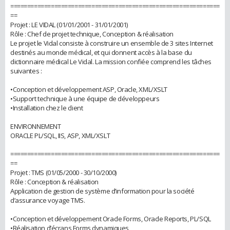
==============================================================
==
Projet : LE VIDAL (01/01/2001 - 31/01/2001)
Rôle : Chef de projet technique, Conception & réalisation
Le projet le Vidal consiste à construire un ensemble de 3 sites Internet
destinés au monde médical, et qui donnent accès à la base du
dictionnaire médical Le Vidal. La mission confiée comprend les tâches
suivantes :
•Conception et développement ASP, Oracle, XML/XSLT
•Support technique à une équipe de développeurs
•Installation chez le client
ENVIRONNEMENT
ORACLE PL/SQL, IIS, ASP, XML/XSLT
==============================================================
==
Projet : TMS (01/05/2000 - 30/10/2000)
Rôle : Conception & réalisation
Application de gestion de système d’information pour la société
d’assurance voyage TMS.
•Conception et développement Oracle Forms, Oracle Reports, PL/SQL
•Réalisation d’écrans Forms dynamiques