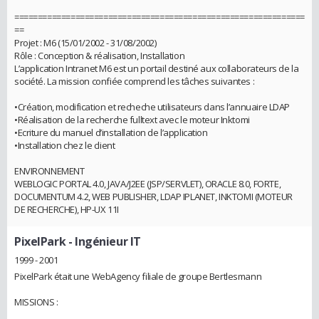
==============================================================
==
Projet : M6 (15/01/2002 - 31/08/2002)
Rôle : Conception & réalisation, Installation
L’application Intranet M6 est un portail destiné aux collaborateurs de la
société. La mission confiée comprend les tâches suivantes :
•Création, modification et recheche utilisateurs dans l’annuaire LDAP
•Réalisation de la recherche fulltext avec le moteur Inktomi
•Ecriture du manuel d’installation de l’application
•Installation chez le client
ENVIRONNEMENT
WEBLOGIC PORTAL 4.0, JAVA/J2EE (JSP/SERVLET), ORACLE 8.0, FORTE,
DOCUMENTUM 4.2, WEB PUBLISHER, LDAP IPLANET, INKTOMI (MOTEUR
DE RECHERCHE), HP-UX 11I
PixelPark
- Ingénieur IT
1999 - 2001
PixelPark était une WebAgency filiale de groupe Bertlesmann
MISSIONS :