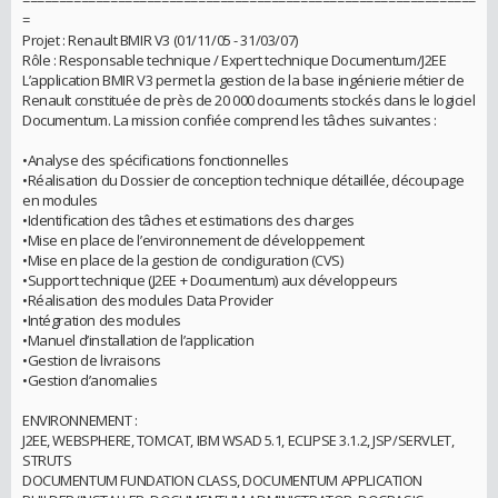
==============================================================
=
Projet : Renault BMIR V3 (01/11/05 - 31/03/07)
Rôle : Responsable technique / Expert technique Documentum/J2EE
L’application BMIR V3 permet la gestion de la base ingénierie métier de
Renault constituée de près de 20 000 documents stockés dans le logiciel
Documentum. La mission confiée comprend les tâches suivantes :
•Analyse des spécifications fonctionnelles
•Réalisation du Dossier de conception technique détaillée, découpage
en modules
•Identification des tâches et estimations des charges
•Mise en place de l’environnement de développement
•Mise en place de la gestion de condiguration (CVS)
•Support technique (J2EE + Documentum) aux développeurs
•Réalisation des modules Data Provider
•Intégration des modules
•Manuel d’installation de l’application
•Gestion de livraisons
•Gestion d’anomalies
ENVIRONNEMENT :
J2EE, WEBSPHERE, TOMCAT, IBM WSAD 5.1, ECLIPSE 3.1.2, JSP/SERVLET,
STRUTS
DOCUMENTUM FUNDATION CLASS, DOCUMENTUM APPLICATION