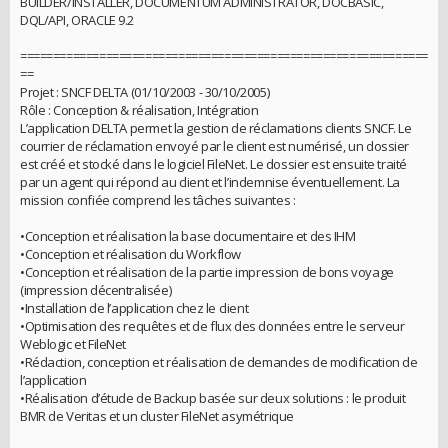
BUILDER/INSTALLER, DOCUMENTUM ADMINISTRATOR, DOCBASIC,
DQL/API, ORACLE 9.2
==============================================================
==
Projet : SNCF DELTA (01/10/2003 - 30/10/2005)
Rôle : Conception & réalisation, Intégration
L’application DELTA permet la gestion de réclamations clients SNCF. Le
courrier de réclamation envoyé par le client est numérisé, un dossier
est créé et stocké dans le logiciel FileNet. Le dossier est ensuite traité
par un agent qui répond au client et l’indemnise éventuellement. La
mission confiée comprend les tâches suivantes :
•Conception et réalisation la base documentaire et des IHM
•Conception et réalisation du Workflow
•Conception et réalisation de la partie impression de bons voyage
(impression décentralisée)
•Installation de l’application chez le client
•Optimisation des requêtes et de flux des données entre le serveur
Weblogic et FileNet
•Rédaction, conception et réalisation de demandes de modification de
l’application
•Réalisation d’étude de Backup basée sur deux solutions : le produit
BMR de Veritas et un cluster FileNet asymétrique