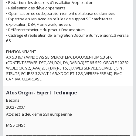
• Rédaction des dossiers d'installation/exploitation
• Réalisation des développements
• Optimisation de code, partitionnement de la base de données
• Expertise en lien avec les cellules de support SG : architectes,
exploitation, DBA, Framework, métiers
• Référent technique du produit Documentum
• Cadrage et réalisation de la migration Documentum version 5.3 vers la
6.5
ENVIRONNEMENT :
AIX 5.3 (6.1), WINDOWS SERVER/XP EMC DOCUMENTUM 5.3 SP6
(CONTENT SERVER, DFC, API, DQL, DA, DAB DAI) ET 6.5 SP2, ORACLE 10GR2,
WEBLOGIC 9.2, JAVA/J2EE (JDK/JRE 1.5, EJB, WEB SERVICE, SERVLET, JSP) ,
STRUTS, ECLIPSE 3.2/ANT-1.6.5/XDOCLET-1.2.3, WEBSPHERE MQ, EMC
CAPTIVA, CLEARCASE.
Atos Origin
- Expert Technique
Bezons
2002 - 2007
Atos est la deuxième SSII européenne
MISSIONS :