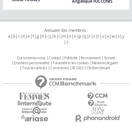
Angélique FULCONIS
Annuaire des membres :
a
b
c
d
e
f
g
h
i
j
k
l
m
n
o
p
q
r
s
t
u
v
w
x
y
z
Qui sommes nous
Contact
Publicité
Recrutement
Societé
Données personnelles
Paramétrer les cookies
Mentions légales
Tous les articles
Corrections
© 2022 CCM Benchmark