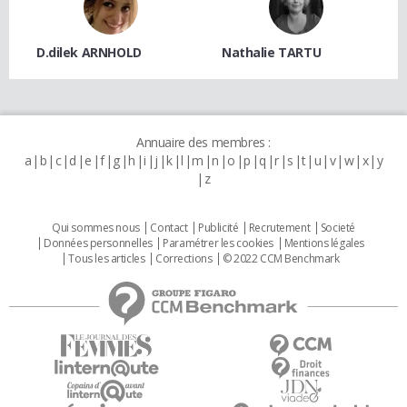
D.dilek ARNHOLD
Nathalie TARTU
Annuaire des membres :
a
b
c
d
e
f
g
h
i
j
k
l
m
n
o
p
q
r
s
t
u
v
w
x
y
z
Qui sommes nous
Contact
Publicité
Recrutement
Societé
Données personnelles
Paramétrer les cookies
Mentions légales
Tous les articles
Corrections
© 2022 CCM Benchmark