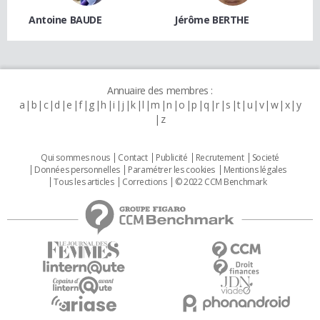
Antoine BAUDE
Jérôme BERTHE
Annuaire des membres :
a
b
c
d
e
f
g
h
i
j
k
l
m
n
o
p
q
r
s
t
u
v
w
x
y
z
Qui sommes nous
Contact
Publicité
Recrutement
Societé
Données personnelles
Paramétrer les cookies
Mentions légales
Tous les articles
Corrections
© 2022 CCM Benchmark