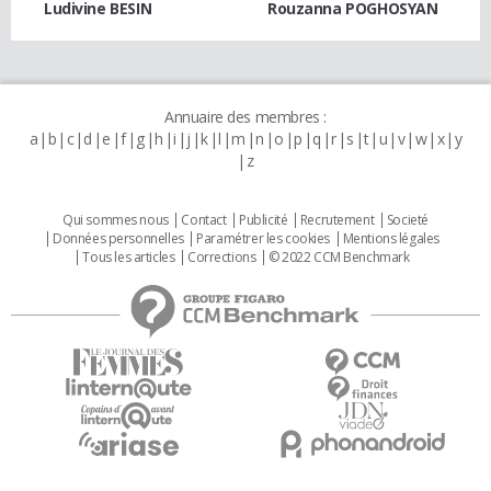
Ludivine BESIN
Rouzanna POGHOSYAN
Annuaire des membres :
a
b
c
d
e
f
g
h
i
j
k
l
m
n
o
p
q
r
s
t
u
v
w
x
y
z
Qui sommes nous
Contact
Publicité
Recrutement
Societé
Données personnelles
Paramétrer les cookies
Mentions légales
Tous les articles
Corrections
© 2022 CCM Benchmark