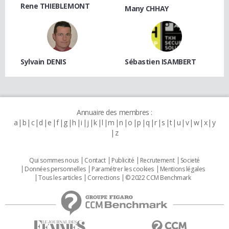
Rene THIEBLEMONT
Many CHHAY
Sylvain DENIS
Sébastien ISAMBERT
Annuaire des membres :
a
b
c
d
e
f
g
h
i
j
k
l
m
n
o
p
q
r
s
t
u
v
w
x
y
z
Qui sommes nous
Contact
Publicité
Recrutement
Societé
Données personnelles
Paramétrer les cookies
Mentions légales
Tous les articles
Corrections
© 2022 CCM Benchmark