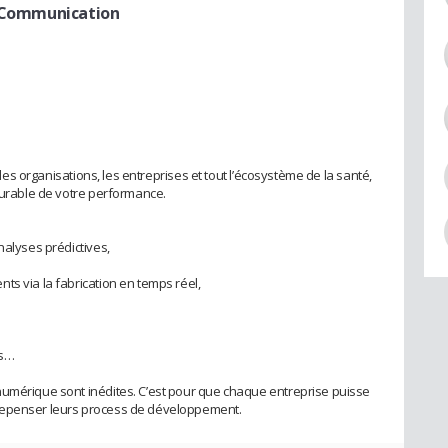
t Communication
t les organisations, les entreprises et tout l’écosystème de la santé,
 durable de votre performance.
nalyses prédictives,
ts via la fabrication en temps réel,
es…
numérique sont inédites. C’est pour que chaque entreprise puisse
repenser leurs process de développement.