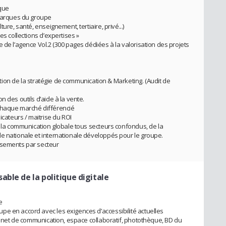
ique
 marques du groupe
ure, santé, enseignement, tertiaire, privé...)
es collections d’expertises »
 de l’agence Vol.2 (300 pages dédiées à la valorisation des projets
nition de la stratégie de communication & Marketing. (Audit de
on des outils d’aide à la vente.
chaque marché différencié
icateurs / maitrise du ROI
e la communication globale tous secteurs confondus, de la
le nationale et internationale développés pour le groupe.
ssements par secteur
able de la politique digitale
e
e en accord avec les exigences d’accessibilité actuelles
tranet de communication, espace collaboratif, photothèque, BD du