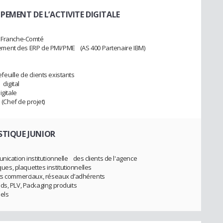
PPEMENT DE L’ACTIVITE DIGITALE
/ Franche-Comté
ploiement des ERP de PMI/PME (AS 400 Partenaire IBM)
tefeuille de clients existants
digital
digitale
Chef de projet)
STIQUE JUNIOR
nication institutionnelle des clients de l'agence
ques, plaquettes institutionnelles
orts commerciaux, réseaux d’adhérents
nds, PLV, Packaging produits
nnels