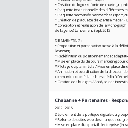
* Création de logo / refonte de charte graph
* Plaquette Institutionnelle des différentes
* Plaquette sectorisée par marchés (sport, cult
* Création de plaquette d’expertise métier « L
* Conception et réalisation de la Monographie
de l’agence) Lancement Sept. 2015
DIR MARKETING :
* Proposition et participation active à la défi
l’existant)
* Redéfinition du positionnement et adaptati
* Mise en place du discours marketing pour 
* Pilotage du plan média / Mise en place d’ind
* Animation et coordination de la direction d
communication média et hors média à l'échel
* Gestion des budgets / Analyse des investi
Chabanne + Partenaires
- Respons
2012 - 2016
Déploiement de la politique digitale du group
* Refonte des sites web des marques du group
* Mise en place d’un portail d’entreprise (In