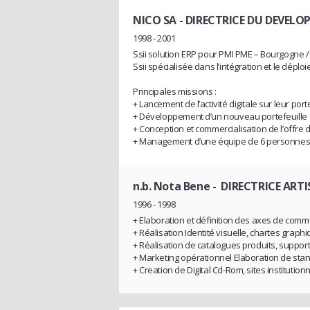
NICO SA
- DIRECTRICE DU DEVELO
1998 - 2001
Ssii solution ERP pour PMI PME – Bourgogne 
Ssii spécialisée dans l’intégration et le dé
Principales missions :
+ Lancement de l’activité digitale sur leur por
+ Développement d’un nouveau portefeuille 
+ Conception et commercialisation de l’offre 
+ Management d’une équipe de 6 personnes (
n.b. Nota Bene
- DIRECTRICE ARTI
1996 - 1998
+ Elaboration et définition des axes de commu
+ Réalisation Identité visuelle, chartes graphi
+ Réalisation de catalogues produits, supp
+ Marketing opérationnel Elaboration de sta
+ Creation de Digital Cd-Rom, sites institutio