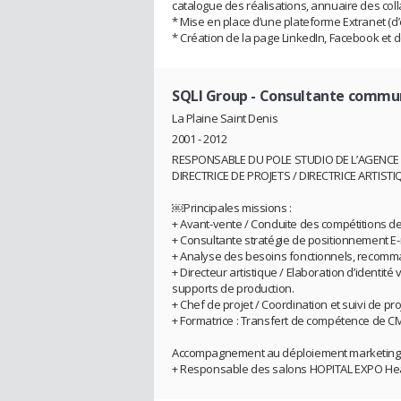
catalogue des réalisations, annuaire des col
* Mise en place d’une plateforme Extranet (d’
* Création de la page LinkedIn, Facebook et d
SQLI Group
- Consultante commun
La Plaine Saint Denis
2001 - 2012
RESPONSABLE DU POLE STUDIO DE L’AGENC
DIRECTRICE DE PROJETS / DIRECTRICE ARTIS
￼Principales missions :
+ Avant-vente / Conduite des compétitions de
+ Consultante stratégie de positionnement E
+ Analyse des besoins fonctionnels, recom
+ Directeur artistique / Elaboration d’identit
supports de production.
+ Chef de projet / Coordination et suivi de p
+ Formatrice : Transfert de compétence de CMS,
Accompagnement au déploiement marketing d
+ Responsable des salons HOPITAL EXPO Health