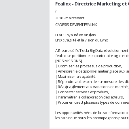
Fealinx
- Directrice Marketing e
()
2016 - maintenant
CADESIS DEVIENT FEALINX
FEAL : Loyauté en Anglais
LINX : L'agilité et la vision du Lynx
A l’heure où l’IoT et la Big Data révolutionnen
fealinx se positionne en partenaire agile et
[NOS MISSIONS]
| Optimiser les processus de production,
| Améliorer le décisionnel métier grâce aux a
| Maximiser la traçabilité,
| Répondre au besoin de sur-mesure des clien
| Réagir agilement aux variations de marché,
| Connecter services et produits,
| Paramétrer la collaboration des acteurs,
| Piloter en direct plusieurs types de donné
Les opportunités nées de la transformation 
les saisir que nous les accompagnons pour 