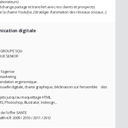
laborateurs)
échange partage et transfert avec nos clients et prospects)
e la chaine Youtube, (Stratégie d’animation des réseaux sociaux...)
ication digitale
E GROUPE SQLI
TIQUE SENIOR
 l’agence
-marketing
mandation ergonomique.
é visuelle digitale, charte graphique, déclinaison sur l’ensemble des
rojets jusqu’au maquettage HTML.
 Photoshop, Illustrator, Indesign...
e l'offre SANTE
-it.fr 2009 / 2010 / 2011 / 2012