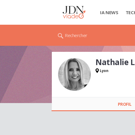
IA NEWS
TEC
Rechercher
Nathalie 
Lyon
Nathalie LIMA
PROFIL