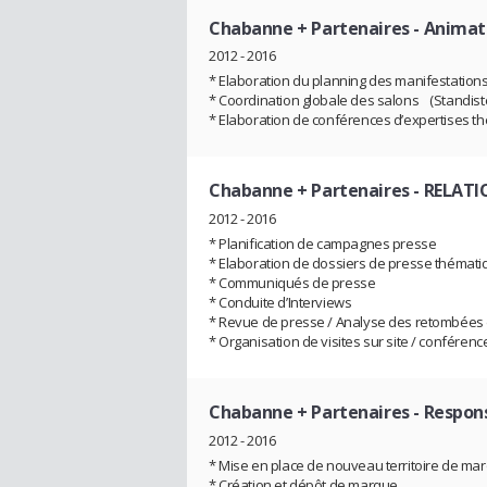
Chabanne + Partenaires
- Animat
2012 - 2016
* Elaboration du planning des manifestations
* Coordination globale des salons (Standiste
* Elaboration de conférences d’expertises t
Chabanne + Partenaires
- RELATI
2012 - 2016
* Planification de campagnes presse
* Elaboration de dossiers de presse thémati
* Communiqués de presse
* Conduite d’Interviews
* Revue de presse / Analyse des retombées
* Organisation de visites sur site / conférence
Chabanne + Partenaires
- Respon
2012 - 2016
* Mise en place de nouveau territoire de 
* Création et dépôt de marque