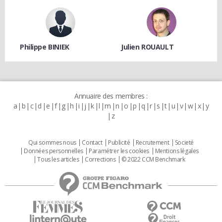
Philippe BINIEK
Julien ROUAULT
Annuaire des membres :
a
b
c
d
e
f
g
h
i
j
k
l
m
n
o
p
q
r
s
t
u
v
w
x
y
z
Qui sommes nous
Contact
Publicité
Recrutement
Societé
Données personnelles
Paramétrer les cookies
Mentions légales
Tous les articles
Corrections
© 2022 CCM Benchmark