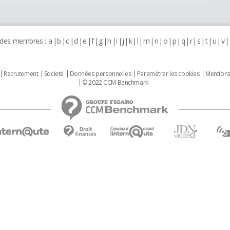
 des membres :
a
b
c
d
e
f
g
h
i
j
k
l
m
n
o
p
q
r
s
t
u
v
Recrutement
Societé
Données personnelles
Paramétrer les cookies
Mentions
© 2022 CCM Benchmark