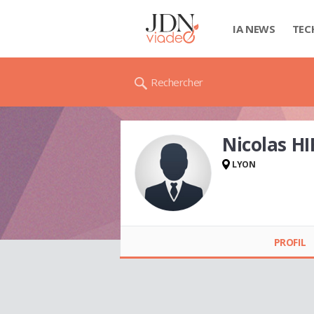
IA NEWS
TEC
Rechercher
Nicolas H
LYON
Nicolas HIRSCH
PROFIL