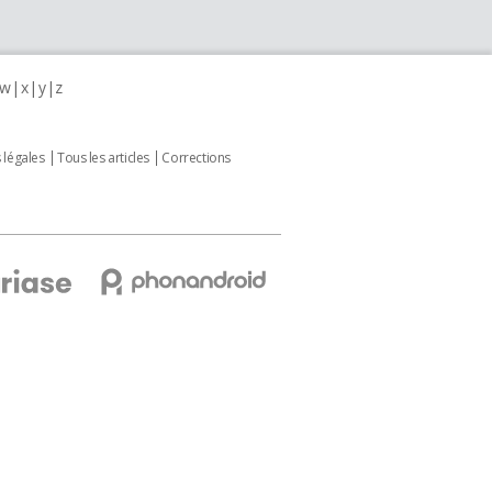
w
x
y
z
 légales
Tous les articles
Corrections