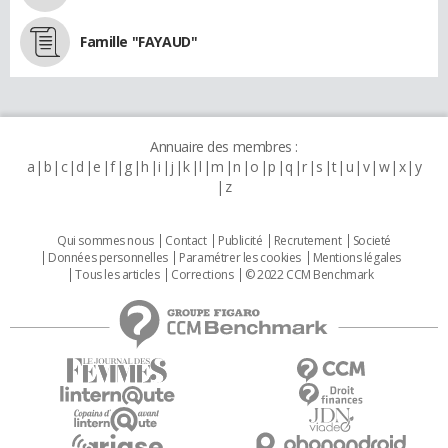
Famille "FAYAUD"
Annuaire des membres :
a
b
c
d
e
f
g
h
i
j
k
l
m
n
o
p
q
r
s
t
u
v
w
x
y
z
Qui sommes nous
Contact
Publicité
Recrutement
Societé
Données personnelles
Paramétrer les cookies
Mentions légales
Tous les articles
Corrections
© 2022 CCM Benchmark