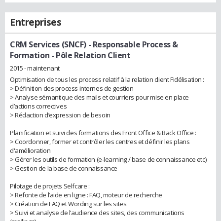
Entreprises
CRM Services (SNCF)
- Responsable Process &
Formation - Pôle Relation Client
2015 - maintenant
Optimisation de tous les process relatif à la relation client Fidélisation :
> Définition des process internes de gestion
> Analyse sémantique des mails et courriers pour mise en place
d’actions correctives
> Rédaction d’expression de besoin
Planification et suivi des formations des Front Office & Back Office :
> Coordonner, former et contrôler les centres et définir les plans
d'amélioration
> Gérer les outils de formation (e-learning / base de connaissance etc)
> Gestion de la base de connaissance
Pilotage de projets Selfcare :
> Refonte de l’aide en ligne : FAQ, moteur de recherche
> Création de FAQ et Wording sur les sites
> Suivi et analyse de l’audience des sites, des communications