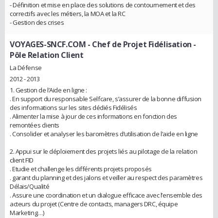
- Définition et mise en place des solutions de contournement et des
correctifs avec les métiers, la MOA et la RC
- Gestion des crises
VOYAGES-SNCF.COM
- Chef de Projet Fidélisation -
Pôle Relation Client
La Défense
2012 - 2013
1. Gestion de l’Aide en ligne :
. En support du responsable Selfcare, s’assurer de la bonne diffusion
des informations sur les sites dédiés Fidélisés
. Alimenter la mise à jour de ces informations en fonction des
remontées clients
. Consolider et analyser les baromètres d’utilisation de l’aide en ligne
2. Appui sur le déploiement des projets liés au pilotage de la relation
client FID
. Etudie et challenge les différents projets proposés
. garant du planning et des jalons et veiller au respect des paramètres
Délais/Qualité
. Assure une coordination et un dialogue efficace avec l’ensemble des
acteurs du projet (Centre de contacts, managers DRC, équipe
Marketing…)