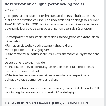
de réservation en ligne (Self-booking tools)
2009 - 2010
Je propose une assistance technique aux clients sur l’utilisation des
outils de réservation en ligne. Il s'agit de trois self-booking tools AETM &
TRAVELDOO & CLICBOOK utilisés par les clients pour réserver en toute
autonomie leur voyage sans passer par un agent de réservation.
• Accompagner et assister le client dans sa navigation afin d’aboutir sa
Réservation.
• Formation viaWebex et directement chez le client
Mise à jour des profils voyageurs
• Faire remonter au fournisseur les divers anomalies du système dans
le
Le but d’une résolution rapide.
• Contribution à l’évolution du système afin que celui-ci réponde au
mieux au besoin du client.
• Effectuer les paramétrages nécessaires dans le respect de la
politique voyage demander par le client.
Ce poste est basé sur une relation d'écoute, d'aide et de la réactivité. Il
requiert également un esprit de curiosité et de logique.
HOGG ROBINSON FRANCE (HRG)
- CONSEILLERE