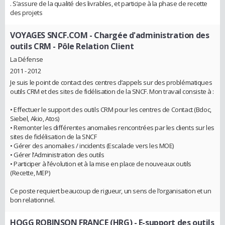
. S’assure de la qualité des livrables, et participe à la phase de recette
des projets
VOYAGES SNCF.COM
- Chargée d'administration des
outils CRM - Pôle Relation Client
La Défense
2011 - 2012
Je suis le point de contact des centres d’appels sur des problématiques
outils CRM et des sites de fidélisation de la SNCF. Mon travail consiste à :
• Effectuer le support des outils CRM pour les centres de Contact (Bdoc,
Siebel, Akio, Atos)
• Remonter les différentes anomalies rencontrées par les clients sur les
sites de fidélisation de la SNCF
• Gérer des anomalies / incidents (Escalade vers les MOE)
• Gérer l’Administration des outils
• Participer à l’évolution et à la mise en place de nouveaux outils
(Recette, MEP)
Ce poste requiert beaucoup de rigueur, un sens de l’organisation et un
bon relationnel.
HOGG ROBINSON FRANCE (HRG)
- E-support des outils