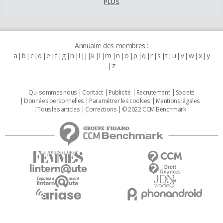
PLUS
Annuaire des membres :
a
b
c
d
e
f
g
h
i
j
k
l
m
n
o
p
q
r
s
t
u
v
w
x
y
z
Qui sommes nous
Contact
Publicité
Recrutement
Societé
Données personnelles
Paramétrer les cookies
Mentions légales
Tous les articles
Corrections
© 2022 CCM Benchmark