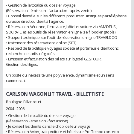
• Gestion de la totalité du dossier voyage
(Réservation - émission - facturation - après vente)
• Conseil clientèle sur les différents produits touristiques par téléphone
ou visite direct du client à l'agence.
• Réservation Aérienne, ferroviaire, hôtel et voiture via AMADEUS ,
SOCRATE et les outils de réservation en ligne (self_booking tools)
• Support technique sur l'outil de réservation en ligne TRAVELDOO
• traitement des réservations online (SBT)
• Respect de la politique voyages société et portefeuille client donc
recherche de tarifs négociés.
• Emission et facturation des billets sur logiciel GESTOUR.
Gestion des litiges.
Un poste qui nécessite une polyvalence, dynamisme et un sens
commercial.
CARLSON WAGONLIT TRAVEL
- BILLETTISTE
Boulogne-Billancourt
2004 - 2006
• Gestion de la totalité du dossier voyage
(Réservation - émission - facturation)
• Je conseil les clients dans le choix de leur voyage.
• Réservation Avion, train, voiture et hôtels sur Pro Tempo concerto,