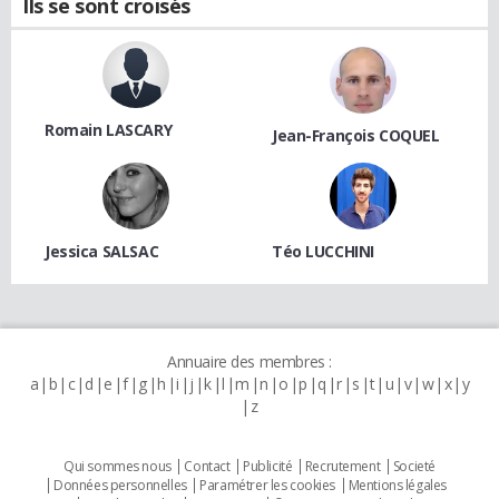
Ils se sont croisés
Romain LASCARY
Jean-François COQUEL
Jessica SALSAC
Téo LUCCHINI
Annuaire des membres :
a
b
c
d
e
f
g
h
i
j
k
l
m
n
o
p
q
r
s
t
u
v
w
x
y
z
Qui sommes nous
Contact
Publicité
Recrutement
Societé
Données personnelles
Paramétrer les cookies
Mentions légales