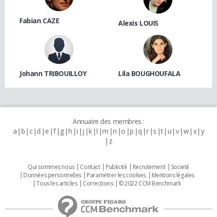
Fabian CAZE
Alexis LOUIS
Johann TRIBOUILLOY
Lila BOUGHOUFALA
Annuaire des membres :
a
b
c
d
e
f
g
h
i
j
k
l
m
n
o
p
q
r
s
t
u
v
w
x
y
z
Qui sommes nous
Contact
Publicité
Recrutement
Societé
Données personnelles
Paramétrer les cookies
Mentions légales
Tous les articles
Corrections
© 2022 CCM Benchmark