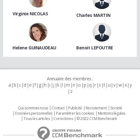
Virginie NICOLAS
Charles MARTIN
Helene GUINAUDEAU
Benoit LEPOUTRE
Annuaire des membres :
a
b
c
d
e
f
g
h
i
j
k
l
m
n
o
p
q
r
s
t
u
v
w
x
y
z
Qui sommes nous
Contact
Publicité
Recrutement
Societé
Données personnelles
Paramétrer les cookies
Mentions légales
Tous les articles
Corrections
© 2022 CCM Benchmark