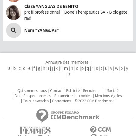
Clara YANGUAS DE BENITO
profil professionnel | Bone Therapeutics SA - Biologiste
r&d
Nom "YANGUAS"
Annuaire des membres :
a
b
c
d
e
f
g
h
i
j
k
l
m
n
o
p
q
r
s
t
u
v
w
x
y
z
Qui sommes nous
Contact
Publicité
Recrutement
Societé
Données personnelles
Paramétrer les cookies
Mentions légales
Tous les articles
Corrections
© 2022 CCM Benchmark