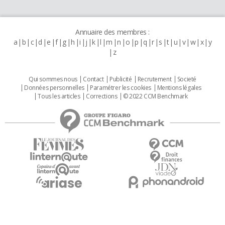
Annuaire des membres :
a
b
c
d
e
f
g
h
i
j
k
l
m
n
o
p
q
r
s
t
u
v
w
x
y
z
Qui sommes nous
Contact
Publicité
Recrutement
Societé
Données personnelles
Paramétrer les cookies
Mentions légales
Tous les articles
Corrections
© 2022 CCM Benchmark