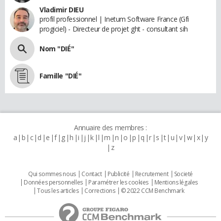
Vladimir DIEU
profil professionnel | Inetum Software France (Gfi
progiciel) - Directeur de projet ght - consultant sih
Nom "DIÉ"
Famille "DIÉ"
Annuaire des membres :
a
b
c
d
e
f
g
h
i
j
k
l
m
n
o
p
q
r
s
t
u
v
w
x
y
z
Qui sommes nous
Contact
Publicité
Recrutement
Societé
Données personnelles
Paramétrer les cookies
Mentions légales
Tous les articles
Corrections
© 2022 CCM Benchmark