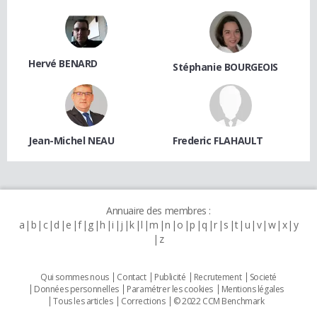
Hervé BENARD
Stéphanie BOURGEOIS
Jean-Michel NEAU
Frederic FLAHAULT
Annuaire des membres :
a
b
c
d
e
f
g
h
i
j
k
l
m
n
o
p
q
r
s
t
u
v
w
x
y
z
Qui sommes nous
Contact
Publicité
Recrutement
Societé
Données personnelles
Paramétrer les cookies
Mentions légales
Tous les articles
Corrections
© 2022 CCM Benchmark