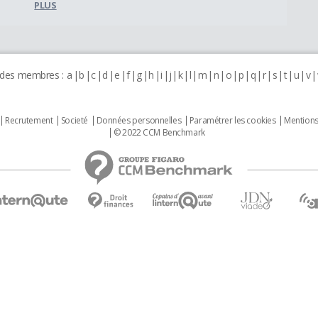
PLUS
 des membres :
a
b
c
d
e
f
g
h
i
j
k
l
m
n
o
p
q
r
s
t
u
v
Recrutement
Societé
Données personnelles
Paramétrer les cookies
Mentions
© 2022 CCM Benchmark