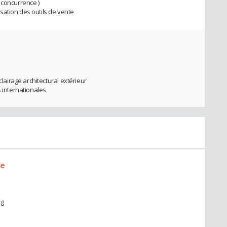
 concurrence )
sation des outils de vente
irage architectural extérieur
internationales
le
ng