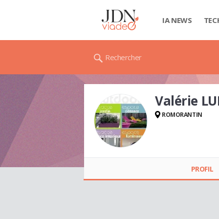
IA NEWS
TEC
Rechercher
Valérie L
ROMORANTIN
Valérie LUPO
PROFIL