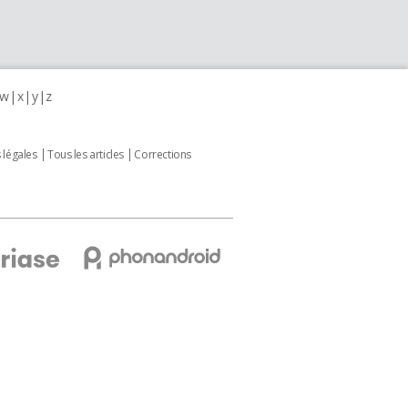
w
x
y
z
 légales
Tous les articles
Corrections