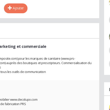
Ajouter
arketing et commerciale
posite.com) pour les marques de sanitaire (www.prs-
.com) auprès des boutiques et prescripteurs. Commercialisation du
S
ous les outils de communication
obilier www.decolupo.com
de fabrication PRS