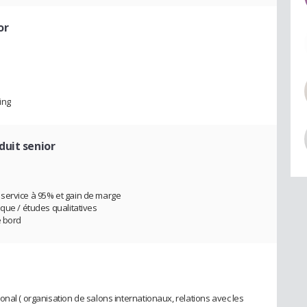
or
ing
duit senior
service à 95% et gain de marge
que / études qualitatives
e bord
nal ( organisation de salons internationaux, relations avec les