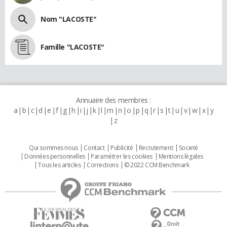
Nom "LACOSTE"
Famille "LACOSTE"
Annuaire des membres :
a
b
c
d
e
f
g
h
i
j
k
l
m
n
o
p
q
r
s
t
u
v
w
x
y
z
Qui sommes nous
Contact
Publicité
Recrutement
Societé
Données personnelles
Paramétrer les cookies
Mentions légales
Tous les articles
Corrections
© 2022 CCM Benchmark