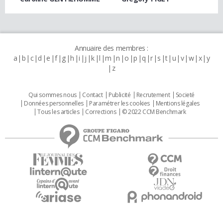
Annuaire des membres :
a
b
c
d
e
f
g
h
i
j
k
l
m
n
o
p
q
r
s
t
u
v
w
x
y
z
Qui sommes nous
Contact
Publicité
Recrutement
Societé
Données personnelles
Paramétrer les cookies
Mentions légales
Tous les articles
Corrections
© 2022 CCM Benchmark