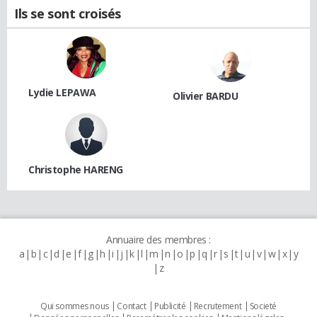
Ils se sont croisés
Lydie LEPAWA
Olivier BARDU
Christophe HARENG
Annuaire des membres :
a
b
c
d
e
f
g
h
i
j
k
l
m
n
o
p
q
r
s
t
u
v
w
x
y
z
Qui sommes nous
Contact
Publicité
Recrutement
Societé