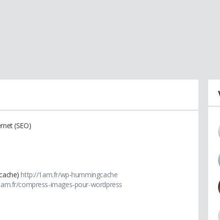
ernet (SEO)
 cache)
http://1am.fr/wp-hummingcache
/1am.fr/compress-images-pour-wordpress