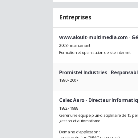
Entreprises
www.alouit-multimedia.com
- G
2008 - maintenant
Formation et optimisation de site internet
Promistel Industries
- Responsab
1990 - 2007
Celec Aero
- Directeur Informati
1982 - 1988
Gerer une équipe pluri-disciplinaire de 15 
gestion et automatisme.
Domaine d'application :
- gestion de flux (GPAO et process)