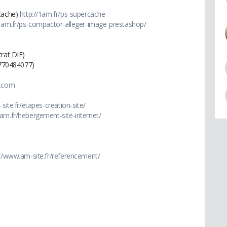
 cache)
http://1am.fr/ps-supercache
/1am.fr/ps-compactor-alleger-image-prestashop/
trat DIF)
11770484077)
a.com
site.fr/etapes-creation-site/
1am.fr/hebergement-site-internet/
://www.am-site.fr/referencement/