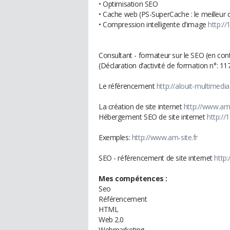
• Optimisation SEO
• Cache web (PS-SuperCache : le meilleur
• Compression intelligente d'image
http:/
Consultant - formateur sur le SEO (en con
(Déclaration d’activité de formation n°: 
Le référencement
http://alouit-multimedi
La création de site internet
http://www.am-
Hébergement SEO de site internet
http://
Exemples:
http://www.am-site.fr
SEO - référencement de site internet
http
Mes compétences :
Seo
Référencement
HTML
Web 2.0
Webmarketing